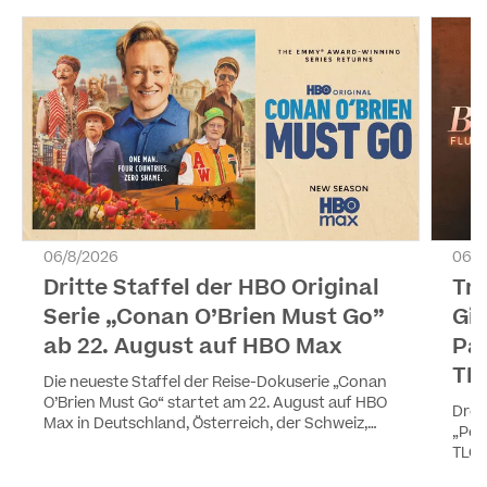
06/8/2026
06/8
Dritte Staffel der HBO Original
Tr
Serie „Conan O’Brien Must Go”
Gir
ab 22. August auf HBO Max
Pa
TL
Die neueste Staffel der Reise-Dokuserie „Conan
O’Brien Must Go“ startet am 22. August auf HBO
Drei
Max in Deutschland, Österreich, der Schweiz,
„Pea
Luxemburg und Liechtenstein. Die vier Episoden
TLC 
werden wöchentlich ausgestrahlt. Staffel eins
YouT
und zwei sind ebenfalls auf HBO Max verfügbar.