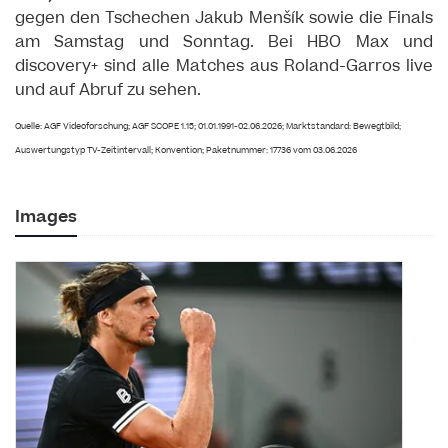
gegen den Tschechen Jakub Menšík sowie die Finals
am Samstag und Sonntag. Bei HBO Max und
discovery+ sind alle Matches aus Roland-Garros live
und auf Abruf zu sehen.
Quelle: AGF Videoforschung; AGF SCOPE 1.15; 01.01.1991-02.06.2026; Marktstandard: Bewegtbild;
Auswertungstyp TV-Zeitintervall; Konvention; Paketnummer: 17736 vom 03.06.2026
Images