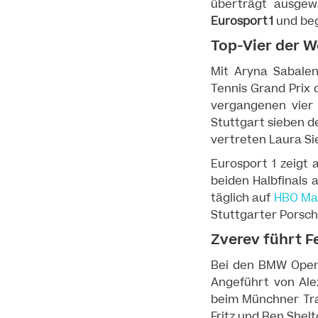
überträgt ausgew
Eurosport 1
und beg
Top-Vier der W
Mit Aryna Sabalen
Tennis Grand Prix d
vergangenen vier 
Stuttgart sieben d
vertreten Laura Si
Eurosport 1 zeigt 
beiden Halbfinals 
täglich auf
HBO Ma
Stuttgarter Porsch
Zverev führt F
Bei den BMW Open 
Angeführt von Ale
beim Münchner Tra
Fritz und Ben Shelt