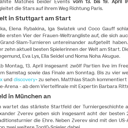
ählte Matches beider Events
vom 13. bis 19. April l
leitet die Stars auf ihrem Weg Richtung Paris.
elt in Stuttgart am Start
ka, Elena Rybakina, Iga Swiatek und Coco Gauff sch
ie ersten Vier der Frauen-Weltrangliste auf, die sich au
Grand-Slam-Turnieren untereinander aufgeteilt haben.
er zehn aktuell besten Spielerinnen der Welt am Start. D
egemund, Eva Lys, Ella Seidel und Noma Noha Akugue.
ab Montag, 13. April insgesamt zwölf Partien live im Fre
am Samstag sowie das Finale am Sonntag. Bis zu vier w
x
und
discovery+
zu sehen. Matthias Stach kommentiert 
e-Arena - ab dem Viertelfinale mit Expertin Barbara Rittn
eld in München an
wartet das stärkste Startfeld der Turniergeschichte au
xander Zverev geben sich insgesamt acht der besten 2
ditionsturnier die Ehre. Neben Zverev sind mit den US-
on zwei weitere Top10-Spieler dabei.