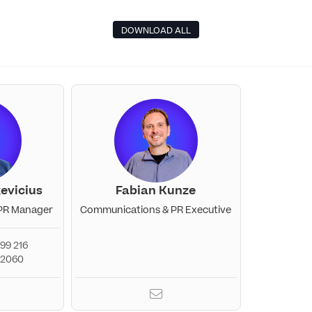
DOWNLOAD ALL
evicius
Fabian Kunze
PR Manager
Communications & PR Executive
99 216
32060