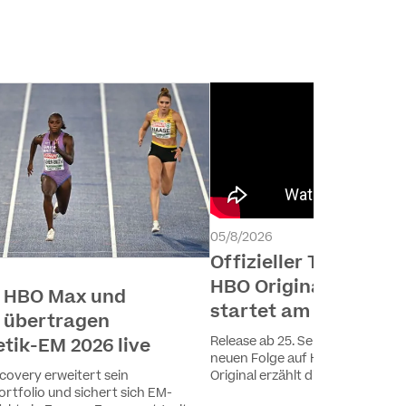
05/8/2026
Offizieller Teaser ver
HBO Original „4 Bloc
, HBO Max und
startet am 25. Sept
 übertragen
Release ab 25. September, jeden 
etik-EM 2026 live
neuen Folge auf HBO Max Das ac
covery erweitert sein
Original erzählt die Vorgeschicht
ortfolio und sichert sich EM-
ausgezeichneten Kultserie „4 Bloc