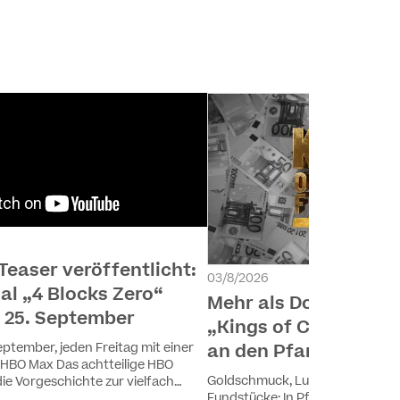
 Teaser veröffentlicht:
03/8/2026
al „4 Blocks Zero“
Mehr als Dollar und E
 25. September
„Kings of Cash“ keh
eptember, jeden Freitag mit einer
an den Pfandtresen 
 HBO Max Das achtteilige HBO
Goldschmuck, Luxusuhren, Oldti
 die Vorgeschichte zur vielfach
Fundstücke: In Pfandhäusern wi
Kultserie „4 Blocks“ Mit: Tariq Al-