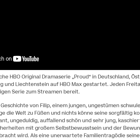
sche HBO Original Dramaserie „Proud“ in Deutschland, Öst
 und Liechtenstein auf HBO Max gestartet. Jeden Freita
ligen Serie zum Streamen bereit.
e Geschichte von Filip, einem jungen, ungestümen schwule
liege die Welt zu Füßen und nichts könne seine sorgfältig ko
nt, ungeduldig, auffallend schön und sehr jung, kaschiert 
cherheiten mit großem Selbstbewusstsein und der Bewund
acht wird. Als eine unerwartete Familientragödie seine