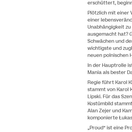
erschüttert, begin
Plötzlich mit einer
einer lebensveränd
Unabhängigkeit zu 
ausgemacht hat? Gl
Schwächen und dem 
wichtigste und zug
neuen polnischen 
In der Hauptrolle is
Mania als bester D
Regie führt Karol 
stammt von Karol K
Lipski. Für das Sz
Kostümbild stammt 
Alan Zejer und Kam
komponierte Łukas
„Proud“ ist eine P