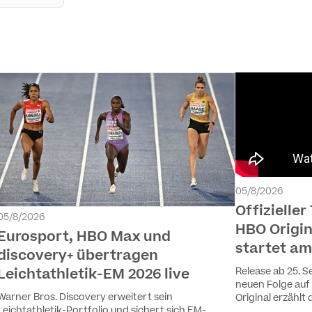
05/8/2026
Offizieller
05/8/2026
HBO Origin
Eurosport, HBO Max und
startet am
discovery+ übertragen
Release ab 25. S
Leichtathletik-EM 2026 live
neuen Folge auf
Warner Bros. Discovery erweitert sein
Original erzählt
Leichtathletik-Portfolio und sichert sich EM-
ausgezeichneten 