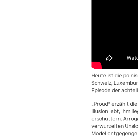
Heute ist die polni
Schweiz, Luxemburg
Episode der achtei
„Proud“ erzählt di
Illusion lebt, ihm 
erschüttern. Arroga
verwurzelten Unsi
Model entgegengebr