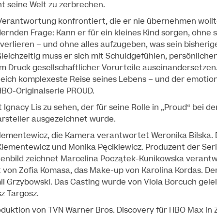
nt seine Welt zu zerbrechen.
 Verantwortung konfrontiert, die er nie übernehmen wollte,
ernden Frage: Kann er für ein kleines Kind sorgen, ohne 
verlieren – und ohne alles aufzugeben, was sein bisheri
eichzeitig muss er sich mit Schuldgefühlen, persönliche
Druck gesellschaftlicher Vorurteile auseinandersetzen.
leich komplexeste Reise seines Lebens – und der emotion
HBO-Originalserie PROUD.
t Ignacy Lis zu sehen, der für seine Rolle in „Proud“ bei d
arsteller ausgezeichnet wurde.
Klementewicz, die Kamera verantwortet Weronika Bilska.
lementewicz und Monika Pęcikiewicz. Produzent der Seri
enenbild zeichnet Marcelina Początek-Kunikowska verantw
von Zofia Komasa, das Make-up von Karolina Kordas. Der 
il Grzybowski. Das Casting wurde von Viola Borcuch gelei
z Targosz.
roduktion von TVN Warner Bros. Discovery für HBO Max i