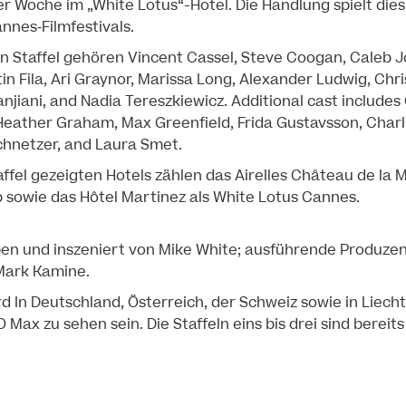
er Woche im „White Lotus“-Hotel. Die Handlung spielt die
nnes‑Filmfestivals.
 Staffel gehören Vincent Cassel, Steve Coogan, Caleb 
in Fila, Ari Graynor, Marissa Long, Alexander Ludwig, Chr
njiani, and Nadia Tereszkiewicz. Additional cast includes
eather Graham, Max Greenfield, Frida Gustavsson, Charlie
chnetzer, and Laura Smet.
affel gezeigten Hotels zählen das Airelles Château de la 
 sowie das Hôtel Martinez als White Lotus Cannes.
ben und inszeniert von Mike White; ausführende Produzen
Mark Kamine.
rd In Deutschland, Österreich, der Schweiz sowie in Liech
Max zu sehen sein. Die Staffeln eins bis drei sind bereit