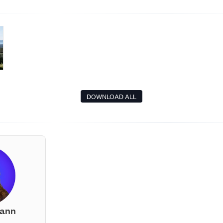
DOWNLOAD ALL
mann