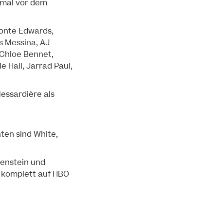
smal vor dem
Jonte Edwards,
is Messina, AJ
 Chloe Bennet,
 Hall, Jarrad Paul,
Messardière als
ten sind White,
tenstein und
s komplett auf HBO