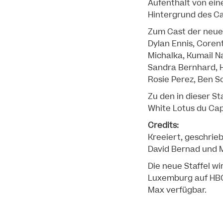
Aufenthalt von ein
Hintergrund des Ca
Zum Cast der neuen
Dylan Ennis, Corent
Michalka, Kumail Na
Sandra Bernhard, H
Rosie Perez, Ben S
Zu den in dieser St
White Lotus du Cap
Credits:
Kreeiert, geschrie
David Bernad und 
Die neue Staffel wi
Luxemburg auf HBO 
Max verfügbar.