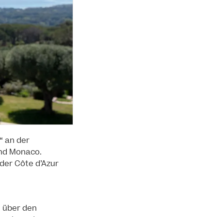
“ an der
und Monaco.
 der Côte d’Azur
n über den