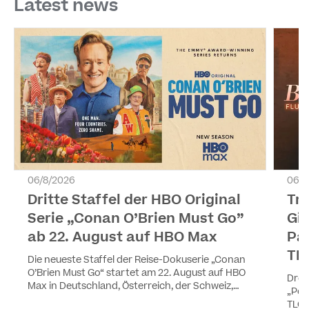
Latest news
06/8/2026
06/8
Dritte Staffel der HBO Original
Tr
Serie „Conan O’Brien Must Go”
Gir
ab 22. August auf HBO Max
Pa
TL
Die neueste Staffel der Reise-Dokuserie „Conan
O’Brien Must Go“ startet am 22. August auf HBO
Drei
Max in Deutschland, Österreich, der Schweiz,
„Pea
Luxemburg und Liechtenstein. Die vier Episoden
TLC 