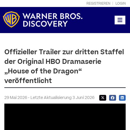
REGISTRIEREN
LOGIN
Toggle
Offizieller Trailer zur dritten Staffel
der Original HBO Dramaserie
„House of the Dragon“
veröffentlicht
29 Mai 2026 - Letzte Aktualisierung 3 Juni 2026