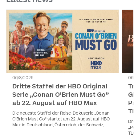
06/8/2026
06/8
Dritte Staffel der HBO Original
Tr
Serie „Conan O’Brien Must Go”
Gir
ab 22. August auf HBO Max
Pa
TL
Die neueste Staffel der Reise-Dokuserie „Conan
O’Brien Must Go“ startet am 22. August auf HBO
Drei
Max in Deutschland, Österreich, der Schweiz,
„Pea
Luxemburg und Liechtenstein. Die vier Episoden
TLC 
werden wöchentlich ausgestrahlt. Staffel eins