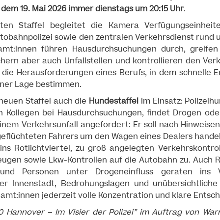
 dem 19. Mai 2026 immer dienstags um 20:15 Uhr
.
ten Staffel begleitet die Kamera Verfügungseinheit
utobahnpolizei sowie den zentralen Verkehrsdienst rund u
amt:innen führen Hausdurchsuchungen durch, greifen
ichern aber auch Unfallstellen und kontrollieren den Verk
d die Herausforderungen eines Berufs, in dem schnelle 
iner Lage bestimmen.
 neuen Staffel auch die
Hundestaffel
im Einsatz: Polizeih
n Kollegen bei Hausdurchsuchungen, findet Drogen ode
nem Verkehrsunfall angefordert: Er soll nach Hinweisen
eflüchteten Fahrers um den Wagen eines Dealers handel
ins Rotlichtviertel, zu groß angelegten Verkehrskontro
ugen sowie Lkw-Kontrollen auf die Autobahn zu. Auch Ra
 und Personen unter Drogeneinfluss geraten ins Vi
 der Innenstadt, Bedrohungslagen und unübersichtliche 
amt:innen jederzeit volle Konzentration und klare Entsc
10 Hannover – Im Visier der Polizei” im Auftrag von War