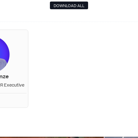
DOWNLOAD ALL
nze
R Executive