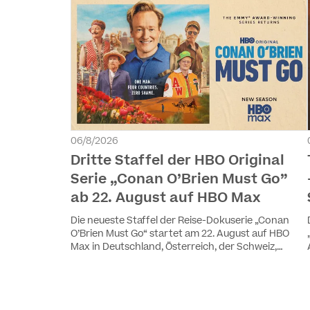
06/8/2026
Dritte Staffel der HBO Original
Serie „Conan O’Brien Must Go”
ab 22. August auf HBO Max
Die neueste Staffel der Reise-Dokuserie „Conan
O’Brien Must Go“ startet am 22. August auf HBO
Max in Deutschland, Österreich, der Schweiz,
Luxemburg und Liechtenstein. Die vier Episoden
werden wöchentlich ausgestrahlt. Staffel eins und
zwei sind ebenfalls auf HBO Max verfügbar.