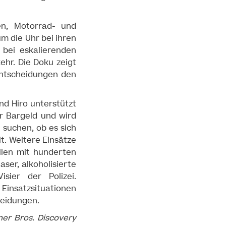
en, Motorrad- und
m die Uhr bei ihren
 bei eskalierenden
ehr. Die Doku zeigt
Entscheidungen den
und Hiro unterstützt
r Bargeld und wird
 suchen, ob es sich
t. Weitere Einsätze
llen mit hunderten
ser, alkoholisierte
sier der Polizei.
Einsatzsituationen
heidungen.
ner Bros. Discovery