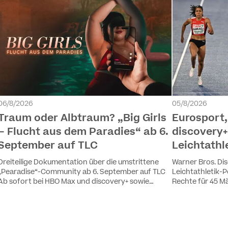
06/8/2026
05/8/2026
Traum oder Albtraum? „Big Girls
Eurosport
– Flucht aus dem Paradies“ ab 6.
discovery+
September auf TLC
Leichtathl
Dreiteilige Dokumentation über die umstrittene
Warner Bros. Dis
„Pearadise“-Community ab 6. September auf TLC
Leichtathletik-P
Ab sofort bei HBO Max und discovery+ sowie
Rechte für 45 Mä
YouTube auf Abruf verfügbar
umfangreicher F
Deutschland – je
Stream bei HBO 