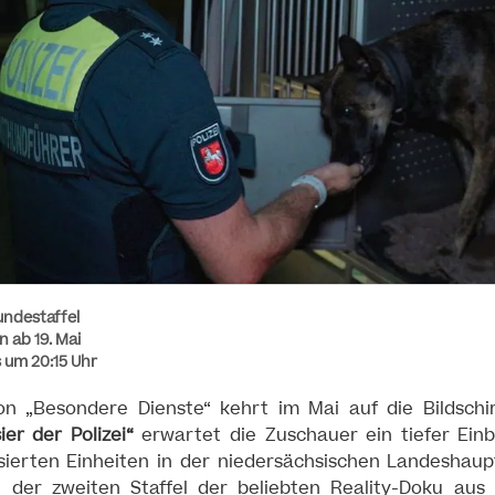
undestaffel
 ab 19. Mai
 um 20:15 Uhr
tion „Besondere Dienste“ kehrt im Mai auf die Bildsch
er der Polizei“
erwartet die Zuschauer ein tiefer Einbl
isierten Einheiten in der niedersächsischen Landeshau
 der zweiten Staffel der beliebten Reality-Doku aus