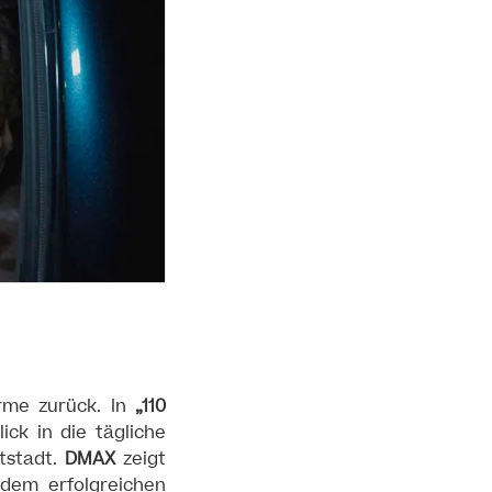
irme zurück. In
„110
ick in die tägliche
ptstadt.
DMAX
zeigt
 dem erfolgreichen