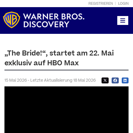
REGISTRIEREN
LOGIN
Toggle
„The Bride!“, startet am 22. Mai
exklusiv auf HBO Max
15 Mai 2026 - Letzte Aktualisierung 18 Mai 2026