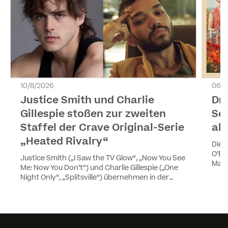
10/8/2026
06/8
Justice Smith und Charlie
Dri
Gillespie stoßen zur zweiten
Se
Staffel der Crave Original-Serie
ab
„Heated Rivalry“
Die 
O’Br
Justice Smith („I Saw the TV Glow“, „Now You See
Max 
Me: Now You Don’t“) und Charlie Gillespie („One
Luxe
Night Only“, „Splitsville“) übernehmen in der
werd
zweiten Staffel der erfolgreichen Crave Original-
und 
Serie Heated Rivalry die Rollen von Harris Drover
und Troy Barrett. Smith und Gillespie spielen
neben Hudson Williams und Connor Storrie die
Hauptrollen in der neuen Staffel. Die neuen