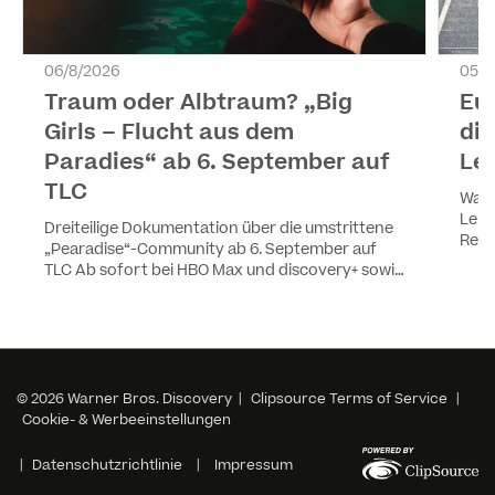
06/8/2026
05/8
Traum oder Albtraum? „Big
Eu
Girls – Flucht aus dem
di
Paradies“ ab 6. September auf
Lei
TLC
Warn
Leic
Dreiteilige Dokumentation über die umstrittene
Rech
„Pearadise“-Community ab 6. September auf
umfa
TLC Ab sofort bei HBO Max und discovery+ sowie
Deut
YouTube auf Abruf verfügbar
im S
verf
© 2026 Warner Bros. Discovery |
Clipsource Terms of Service
|
Cookie- & Werbeeinstellungen
|
Datenschutzrichtlinie
|
Impressum