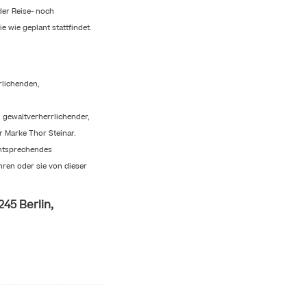
der Reise- noch
e wie geplant stattfindet.
rlichenden,
, gewaltverherrlichender,
r Marke Thor Steinar.
entsprechendes
hren oder sie von dieser
245 Berlin,