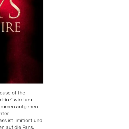
House of the
 Fire“ wird am
Flammen aufgehen.
unter
ss ist limitiert und
n auf die Fans,