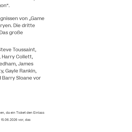
gon“.
eignissen von „Game
yen. Die dritte
 Das große
Steve Toussaint,
 Harry Collett,
Needham, James
y, Gayle Rankin,
d Barry Sloane vor
n, da ein Ticket den Einlass
 15.06.2026 vor, das