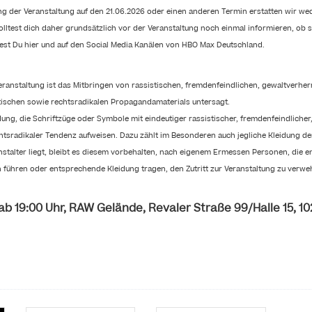
g der Veranstaltung auf den 21.06.2026 oder einen anderen Termin erstatten wir we
ltest dich daher grundsätzlich vor der Veranstaltung noch einmal informieren, ob si
dest Du hier und auf den Social Media Kanälen von HBO Max Deutschland.
anstaltung ist das Mitbringen von rassistischen, fremdenfeindlichen, gewaltverher
tischen sowie rechtsradikalen Propagandamaterials untersagt.
idung, die Schriftzüge oder Symbole mit eindeutiger rassistischer, fremdenfeindlicher
htsradikaler Tendenz aufweisen. Dazu zählt im Besonderen auch jegliche Kleidung de
stalter liegt, bleibt es diesem vorbehalten, nach eigenem Ermessen Personen, die 
 führen oder entsprechende Kleidung tragen, den Zutritt zur Veranstaltung zu verwe
 ab 19:00 Uhr, RAW Gelände, Revaler Straße 99/Halle 15, 10