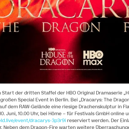
 Start der dritten Staffel der HBO Original Dramaserie „
großen Special Event in Berlin. Bei „Dracarys: The Dragon
 auf dem RAW-Gelände eine riesige Drachenskulptur in 
0. Juni, 10.00 Uhr, bei Höme – für Festivals GmbH online 
ield.live/event/dracarys-3p3r9i
reserviert werden. Der Einla
hr. Neben dem Dragon-Fire warten weitere Überraschunge