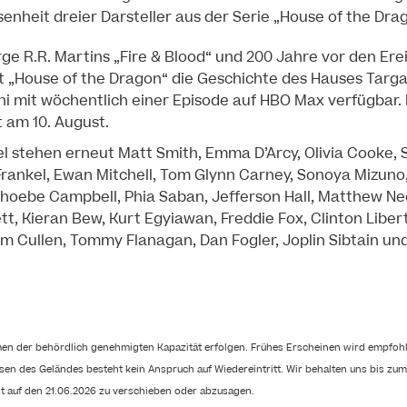
enheit dreier Darsteller aus der Serie „House of the Dra
ge R.R. Martins „Fire & Blood“ und 200 Jahre vor den Er
lt „House of the Dragon“ die Geschichte des Hauses Targar
Juni mit wöchentlich einer Episode auf HBO Max verfügbar.
t am 10. August.
fel stehen erneut Matt Smith, Emma D’Arcy, Olivia Cooke, 
Frankel, Ewan Mitchell, Tom Glynn Carney, Sonoya Mizuno,
Phoebe Campbell, Phia Saban, Jefferson Hall, Matthew 
, Kieran Bew, Kurt Egyiawan, Freddie Fox, Clinton Libert
m Cullen, Tommy Flanagan, Dan Fogler, Joplin Sibtain un
men der behördlich genehmigten Kapazität erfolgen. Frühes Erscheinen wird empfohle
ssen des Geländes besteht kein Anspruch auf Wiedereintritt. Wir behalten uns bis zum
t auf den 21.06.2026 zu verschieben oder abzusagen.