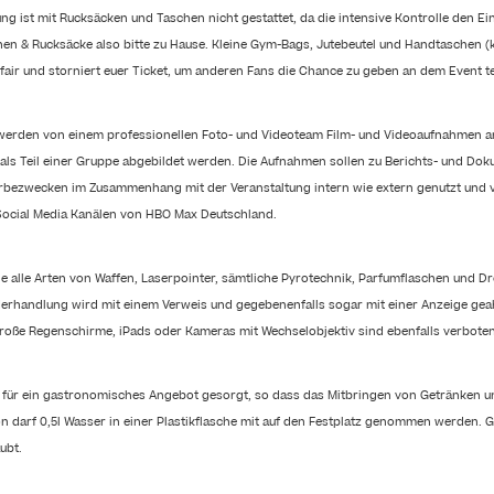
tung ist mit Rucksäcken und Taschen nicht gestattet, da die intensive Kontrolle den Ei
en & Rucksäcke also bitte zu Hause. Kleine Gym-Bags, Jutebeutel und Handtaschen (kle
 fair und storniert euer Ticket, um anderen Fans die Chance zu geben an dem Event 
werden von einem professionellen Foto- und Videoteam Film- und Videoaufnahmen an
als Teil einer Gruppe abgebildet werden. Die Aufnahmen sollen zu Berichts- und D
bezwecken im Zusammenhang mit der Veranstaltung intern wie extern genutzt und v
Social Media Kanälen von HBO Max Deutschland.
e alle Arten von Waffen, Laserpointer, sämtliche Pyrotechnik, Parfumflaschen und Dr
erhandlung wird mit einem Verweis und gegebenenfalls sogar mit einer Anzeige gea
oße Regenschirme, iPads oder Kameras mit Wechselobjektiv sind ebenfalls verboten
 für ein gastronomisches Angebot gesorgt, so dass das Mitbringen von Getränken u
son darf 0,5l Wasser in einer Plastikflasche mit auf den Festplatz genommen werden. 
ubt.