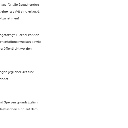
nlass für alle Besuchenden
iner als A4) sind erlaubt.
teilzunehmen!
gefertigt. Hierbei können
okumentationszwecken sowie
eröffentlicht werden,
ogen jeglicher Art sind
hndet.
.
nd Speisen grundsätzlich
Glasflaschen sind auf dem