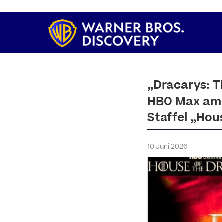
„Dracarys: T
HBO Max am 19
Staffel „Hou
10 Juni 2026