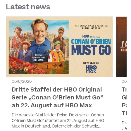
Latest news
06/8/2026
06/8
Dritte Staffel der HBO Original
Tr
Serie „Conan O’Brien Must Go”
Gir
ab 22. August auf HBO Max
Pa
TL
Die neueste Staffel der Reise-Dokuserie „Conan
O’Brien Must Go“ startet am 22. August auf HBO
Drei
Max in Deutschland, Österreich, der Schweiz,
„Pea