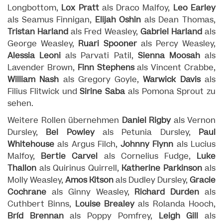
Longbottom,
Lox Pratt
als Draco Malfoy,
Leo Earley
als Seamus Finnigan,
Elijah Oshin
als Dean Thomas,
Tristan Harland
als Fred Weasley,
Gabriel Harland
als
George Weasley,
Ruari Spooner
als Percy Weasley,
Alessia Leoni
als Parvati Patil,
Sienna Moosah
als
Lavender Brown,
Finn Stephens
als Vincent Crabbe,
William Nash
als Gregory Goyle,
Warwick Davis
als
Filius Flitwick und
Sirine Saba
als Pomona Sprout zu
sehen.
Weitere Rollen übernehmen
Daniel Rigby
als Vernon
Dursley,
Bel Powley
als Petunia Dursley,
Paul
Whitehouse
als Argus Filch,
Johnny Flynn
als Lucius
Malfoy,
Bertie Carvel
als Cornelius Fudge,
Luke
Thallon
als Quirinus Quirrell,
Katherine Parkinson
als
Molly Weasley,
Amos Kitson
als Dudley Dursley,
Gracie
Cochrane
als Ginny Weasley,
Richard Durden
als
Cuthbert Binns,
Louise Brealey
als Rolanda Hooch,
Bríd Brennan
als Poppy Pomfrey,
Leigh Gill
als