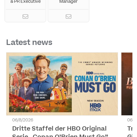
& PR Executive
Manager
Latest news
06/8/2026
06/8
Dritte Staffel der HBO Original
Tr