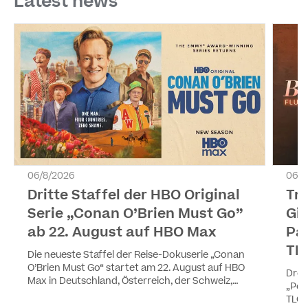
Latest news
06/8/2026
06/8
Dritte Staffel der HBO Original
Tr
Serie „Conan O’Brien Must Go”
Gir
ab 22. August auf HBO Max
Pa
TL
Die neueste Staffel der Reise-Dokuserie „Conan
O’Brien Must Go“ startet am 22. August auf HBO
Drei
Max in Deutschland, Österreich, der Schweiz,
„Pea
Luxemburg und Liechtenstein. Die vier Episoden
TLC 
werden wöchentlich ausgestrahlt. Staffel eins