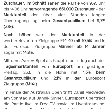
Zuschauer
.
Im Schnitt
sahen die Partie von 9:45 Uhr
bis 14:06 Uhr
hervorragende 661.000 Zuschauer
- der
Marktanteil
der über vier Stunden langen
Übertragung lag beim
Gesamtpublikum
bei
9,7%
(Z3+)
.
Noch höher
war der
Marktanteil
in der
werberelevanten Zielgruppe
E14-49 mit 10,5%
und in
der Eurosport-Zielgruppe
Männer ab 14 Jahren
sogar mit
14,3%
.
Mit dem Zverev-Spiel als Hauptreiber stieg auch der
Tagesmarktanteil
von
Eurosport
am gestrigen
Freitag. 26.1. in die Höhe mit
1,5% beim
Gesamtpublikum
und
2,1%
in der Eurosport
Zielgruppe
(M14+)
.
Im Finale der Australian Open trifft Daniil Medvedev
am Sonntag auf Jannik Sinner. Eurosport überträgt
die Partie live im Free-TV sowie im Livestream bei