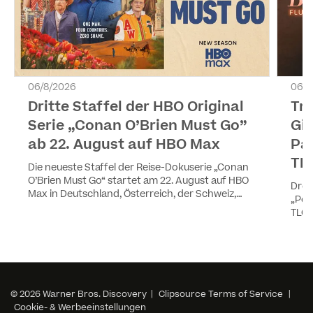
06/8/2026
06/8
Dritte Staffel der HBO Original
Tr
Serie „Conan O’Brien Must Go”
Gir
ab 22. August auf HBO Max
Pa
TL
Die neueste Staffel der Reise-Dokuserie „Conan
O’Brien Must Go“ startet am 22. August auf HBO
Drei
Max in Deutschland, Österreich, der Schweiz,
„Pea
Luxemburg und Liechtenstein. Die vier Episoden
TLC 
werden wöchentlich ausgestrahlt. Staffel eins
YouT
und zwei sind ebenfalls auf HBO Max verfügbar.
© 2026 Warner Bros. Discovery |
Clipsource Terms of Service
|
Cookie- & Werbeeinstellungen