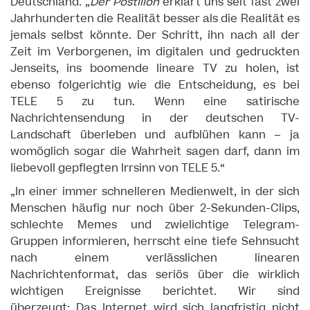
Deutschland. „
Der Postillon
erklärt uns seit fast zwei
Jahrhunderten die Realität besser als die Realität es
jemals selbst könnte. Der Schritt, ihn nach all der
Zeit im Verborgenen, im digitalen und gedruckten
Jenseits, ins boomende lineare TV zu holen, ist
ebenso folgerichtig wie die Entscheidung, es bei
TELE 5 zu tun. Wenn eine satirische
Nachrichtensendung in der deutschen TV-
Landschaft überleben und aufblühen kann – ja
womöglich sogar die Wahrheit sagen darf, dann im
liebevoll gepflegten Irrsinn von TELE 5.“
„In einer immer schnelleren Medienwelt, in der sich
Menschen häufig nur noch über 2-Sekunden-Clips,
schlechte Memes und zwielichtige Telegram-
Gruppen informieren, herrscht eine tiefe Sehnsucht
nach einem verlässlichen linearen
Nachrichtenformat, das seriös über die wirklich
wichtigen Ereignisse berichtet. Wir sind
überzeugt: Das Internet wird sich langfristig nicht