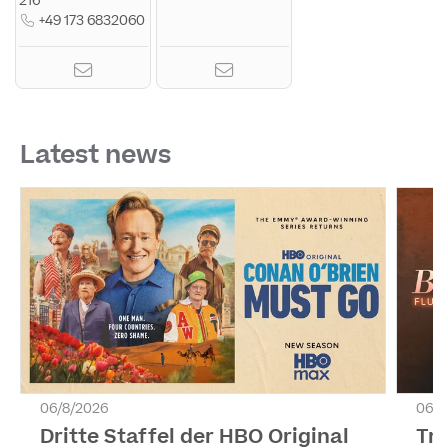
216
+49 173 6832060
Latest news
06/8/2026
06/8
Dritte Staffel der HBO Original
Tr