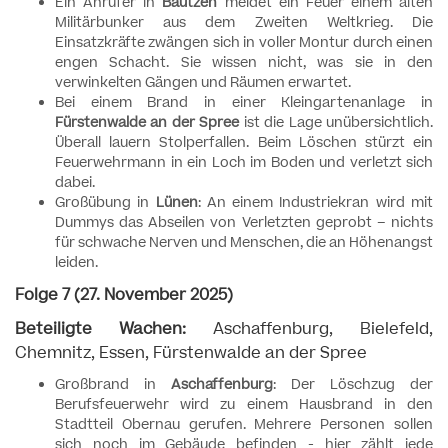
Ein Anrufer in
Bautzen
meldet ein Feuer einem alten
Militärbunker aus dem Zweiten Weltkrieg. Die
Einsatzkräfte zwängen sich in voller Montur durch einen
engen Schacht. Sie wissen nicht, was sie in den
verwinkelten Gängen und Räumen erwartet.
Bei einem Brand in einer Kleingartenanlage in
Fürstenwalde an der Spree
ist die Lage unübersichtlich.
Überall lauern Stolperfallen. Beim Löschen stürzt ein
Feuerwehrmann in ein Loch im Boden und verletzt sich
dabei.
Großübung in
Lünen
: An einem Industriekran wird mit
Dummys das Abseilen von Verletzten geprobt – nichts
für schwache Nerven und Menschen, die an Höhenangst
leiden.
Folge 7 (27. November 2025)
Beteiligte Wachen:
Aschaffenburg, Bielefeld,
Chemnitz, Essen, Fürstenwalde an der Spree
Großbrand in
Aschaffenburg
: Der Löschzug der
Berufsfeuerwehr wird zu einem Hausbrand in den
Stadtteil Obernau gerufen. Mehrere Personen sollen
sich noch im Gebäude befinden - hier zählt jede