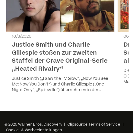
10/8/2026
06/8
Justice Smith und Charlie
Dri
Gillespie stoßen zur zweiten
Se
Staffel der Crave Original-Serie
ab
„Heated Rivalry“
Die 
O’Br
Justice Smith („I Saw the TV Glow“, „Now You See
Max 
Me: Now You Don’t“) und Charlie Gillespie („One
Luxe
Night Only“, „Splitsville“) übernehmen in der
werd
zweiten Staffel der erfolgreichen Crave Original-
und 
Serie Heated Rivalry die Rollen von Harris Drover
und Troy Barrett. Smith und Gillespie spielen
neben Hudson Williams und Connor Storrie die
Hauptrollen in der neuen Staffel. Die neuen
Episoden starten voraussichtlich im Frühjahr
© 2026 Warner Bros. Discovery |
Clipsource Terms of Service
|
2027 auf HBO Max in den USA, Australien, Europa
Cookie- & Werbeeinstellungen