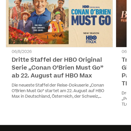
06/8/2026
06/8
Dritte Staffel der HBO Original
Tr
Serie „Conan O’Brien Must Go”
Gir
ab 22. August auf HBO Max
Pa
TL
Die neueste Staffel der Reise-Dokuserie „Conan
O’Brien Must Go“ startet am 22. August auf HBO
Drei
Max in Deutschland, Österreich, der Schweiz,
„Pea
Luxemburg und Liechtenstein. Die vier Episoden
TLC 
werden wöchentlich ausgestrahlt. Staffel eins
YouT
und zwei sind ebenfalls auf HBO Max verfügbar.