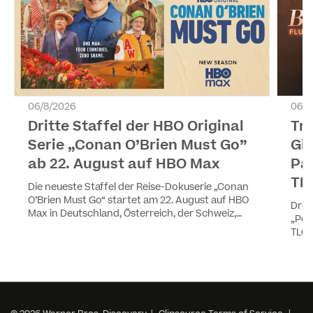
06/8/2026
06/8
Dritte Staffel der HBO Original
Tr
Serie „Conan O’Brien Must Go”
Gir
ab 22. August auf HBO Max
Pa
TL
Die neueste Staffel der Reise-Dokuserie „Conan
O’Brien Must Go“ startet am 22. August auf HBO
Drei
Max in Deutschland, Österreich, der Schweiz,
„Pea
Luxemburg und Liechtenstein. Die vier Episoden
TLC 
werden wöchentlich ausgestrahlt. Staffel eins
YouT
und zwei sind ebenfalls auf HBO Max verfügbar.