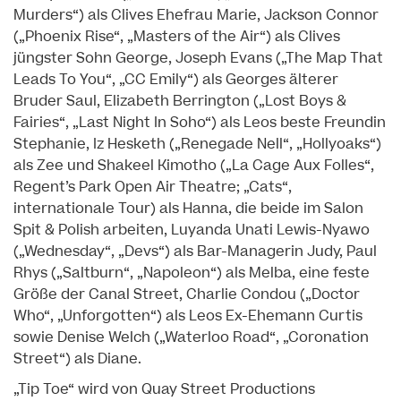
Murders“) als Clives Ehefrau Marie, Jackson Connor
(„Phoenix Rise“, „Masters of the Air“) als Clives
jüngster Sohn George, Joseph Evans („The Map That
Leads To You“, „CC Emily“) als Georges älterer
Bruder Saul, Elizabeth Berrington („Lost Boys &
Fairies“, „Last Night In Soho“) als Leos beste Freundin
Stephanie, Iz Hesketh („Renegade Nell“, „Hollyoaks“)
als Zee und Shakeel Kimotho („La Cage Aux Folles“,
Regent’s Park Open Air Theatre; „Cats“,
internationale Tour) als Hanna, die beide im Salon
Spit & Polish arbeiten, Luyanda Unati Lewis-Nyawo
(„Wednesday“, „Devs“) als Bar-Managerin Judy, Paul
Rhys („Saltburn“, „Napoleon“) als Melba, eine feste
Größe der Canal Street, Charlie Condou („Doctor
Who“, „Unforgotten“) als Leos Ex-Ehemann Curtis
sowie Denise Welch („Waterloo Road“, „Coronation
Street“) als Diane.
„Tip Toe“ wird von Quay Street Productions