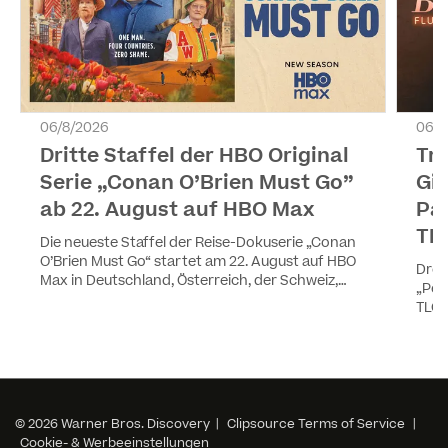
06/8/2026
06/8
Dritte Staffel der HBO Original
Tr
Serie „Conan O’Brien Must Go”
Gir
ab 22. August auf HBO Max
Pa
TL
Die neueste Staffel der Reise-Dokuserie „Conan
O’Brien Must Go“ startet am 22. August auf HBO
Drei
Max in Deutschland, Österreich, der Schweiz,
„Pea
Luxemburg und Liechtenstein. Die vier Episoden
TLC 
werden wöchentlich ausgestrahlt. Staffel eins
YouT
und zwei sind ebenfalls auf HBO Max verfügbar.
© 2026 Warner Bros. Discovery |
Clipsource Terms of Service
|
Cookie- & Werbeeinstellungen